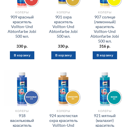
КОЛЕРЫ
КОЛЕРЫ
КОЛЕРЫ
909 красный
901 охра
907 солнце
краситель
краситель
(лимонный)
Vollton-Und
Vollton-Und
краситель
Abtonfarbe Jobi
Abtonfarbe Jobi
Vollton-Und
500 мл.
500 мл.
Abtonfarbe Jobi
500 мл.
330
р.
330
р.
316
р.
В корзину
В корзину
В корзину
КОЛЕРЫ
КОЛЕРЫ
КОЛЕРЫ
918
924 золотистая
921 мятный
васильковый
охра краситель
(малахит)
краситель
Vollton-Und
краситель