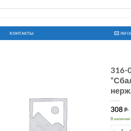
КОНТАКТЫ
INFO
316-
“Сба
нерж
308
р.
В наличии
Количеств