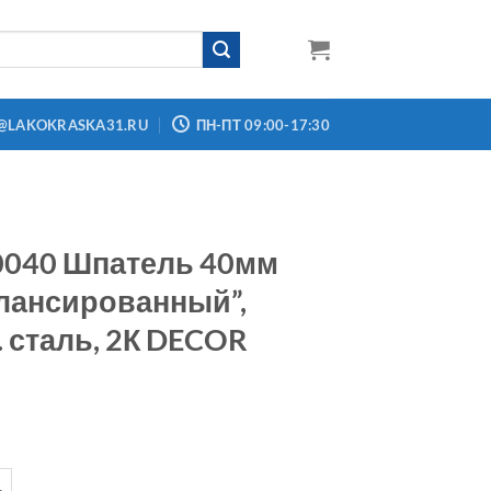
@LAKOKRASKA31.RU
ПН-ПТ 09:00-17:30
0040 Шпатель 40мм
лансированный”,
. сталь, 2К DECOR
о товара 316-0040 Шпатель 40мм "Сбалансированный", нерж. с