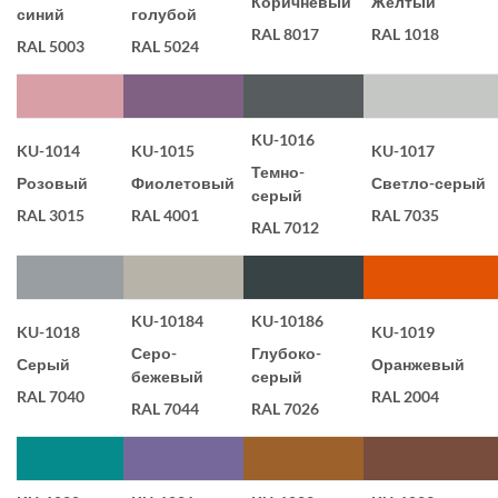
Коричневый
Желтый
синий
голубой
RAL 8017
RAL 1018
RAL 5003
RAL 5024
KU-1016
KU-1014
KU-1015
KU-1017
Темно-
Розовый
Фиолетовый
Светло-серый
серый
RAL 3015
RAL 4001
RAL 7035
RAL 7012
KU-10184
KU-10186
KU-1018
KU-1019
Серо-
Глубоко-
Серый
Оранжевый
бежевый
серый
RAL 7040
RAL 2004
RAL 7044
RAL 7026