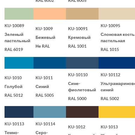
RAL 6002
RAL 6005
KU-10089
KU-10095
KU-1009
KU-10091
Зеленый
Слоновая кость
Бежевый
Кремовый
пастельный
пастельная
Не RAL
RAL 1001
RAL 6019
RAL 1015
KU-10110
KU-10112
KU-1010
KU-1011
Сине-
Ультрамаринов
Голубой
Синий
фиолетовый
синий
RAL 5012
RAL 5005
RAL 5000
RAL 5002
KU-10113
KU-10114
KU-1012
KU-1013
Темно-
Серо-