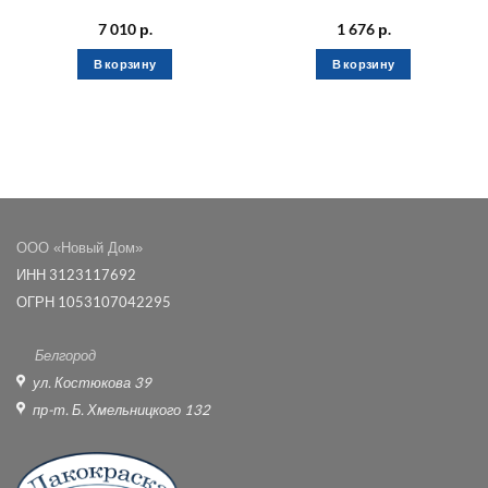
7 010
р.
1 676
р.
В корзину
В корзину
ООО «Новый Дом»
ИНН 3123117692
ОГРН 1053107042295
Белгород
ул. Костюкова 39
пр-т. Б. Хмельницкого 132