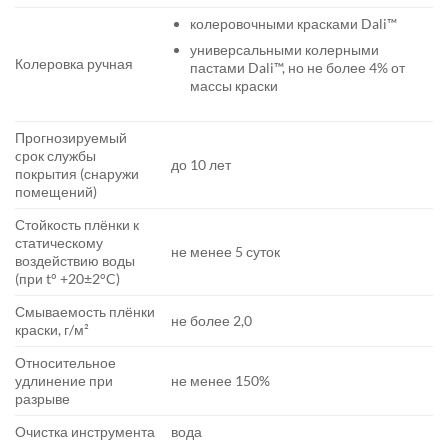
колеровочными красками Dali™
универсальными колерными
Колеровка ручная
пастами Dali™, но не более 4% от
массы краски
Прогнозируемый
cрок службы
до 10 лет
покрытия (снаружи
помещений)
Стойкость плёнки к
статическому
не менее 5 суток
воздействию воды
(при t° +20±2°C)
Смываемость плёнки
не более 2,0
краски, г/м²
Относительное
удлинение при
не менее 150%
разрыве
Очистка инструмента
вода