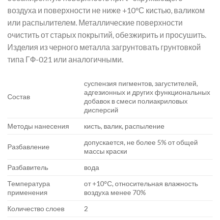
воздуха и поверхности не ниже +10°С кистью, валиком
или распылителем. Металлические поверхности
очистить от старых покрытий, обезжирить и просушить.
Изделия из черного металла загрунтовать грунтовкой
типа ГФ-021 или аналогичными.
суспензия пигментов, загустителей,
адгезионных и других функциональных
Состав
добавок в смеси полиакриловых
дисперсий
Методы нанесения
кисть, валик, распыление
допускается, не более 5% от общей
Разбавление
массы краски
Разбавитель
вода
Температура
от +10°С, относительная влажность
применения
воздуха менее 70%
Количество слоев
2