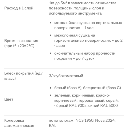
1кг до 5м² в зависимости от качества
Расход в 1 слой
поверхности, толщины слоя и
используемого инструмента
межслойная сушка на вертикальных
поверхностях – 1 час
межслойная сушка на
горизонтальных поверхностях – до 2
Время высыхания
часов
(при t° +20±2°C)
окончательный набор прочности
покрытия – до 7 суток
Блеск покрытия (ед./
3/глубокоматовый
класс)
белый (база А), бесцветный (база С)
зелёный, коричневый, красно-
Цвет
коричневый, терракотовый, серый,
чёрный RAL 9005, синий RAL 5000
Колеровка
по каталогам: NCS 1950, Nova 2024,
автоматическая
RAL