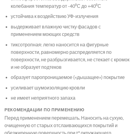
колебания температур от -40⁰С до +40⁰С
устойчива к воздействию УФ-излучения
выдерживает влажную чистку фасадов с
применением моющих средств
тиксотропная: легко наносится на фигурные
поверхности, равномерно распределяется по
поверхности, не разбрызгивается, не стекает с кромок
и не образует подтеков
образует паропроницаемое («дышащее») покрытие
усиливает шумоизоляцию кровли
не имеет неприятного запаха
РЕКОМЕНДАЦИИ ПО ПРИМЕНЕНИЮ
Перед применением перемешать. Наносить на сухую,
очищенную от старых отслаивающихся покрытий и
обезжиренную поверхность при t° окружающего