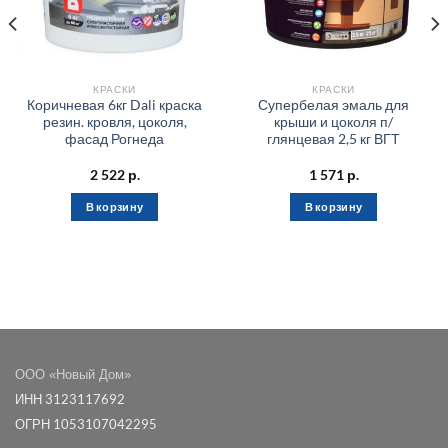
КРАСКИ
КРАСКИ
Коричневая 6кг Dali краска
Супербелая эмаль для
резин. кровля, цоколя,
крыши и цоколя п/
фасад Рогнеда
глянцевая 2,5 кг ВГТ
2 522
р.
1 571
р.
В корзину
В корзину
ООО «Новый Дом»
ИНН 3123117692
ОГРН 1053107042295