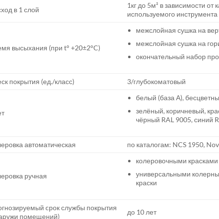
1кг до 5м² в зависимости от
ход в 1 слой
используемого инструмента
межслойная сушка на вер
межслойная сушка на гор
мя высыхания (при t° +20±2°C)
окончательный набор проч
ск покрытия (ед./класс)
3/глубокоматовый
белый (база А), бесцветны
зелёный, коричневый, кра
ет
чёрный RAL 9005, синий 
еровка автоматическая
по каталогам: NCS 1950, Nov
колеровочными красками
универсальными колерным
еровка ручная
краски
гнозируемый cрок службы покрытия
до 10 лет
наружи помещений)