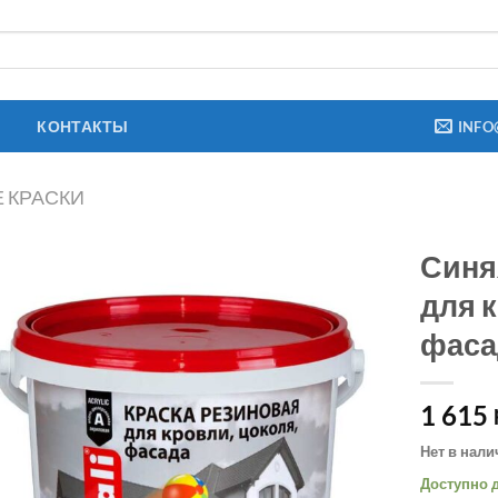
КОНТАКТЫ
INFO
 КРАСКИ
Синя
для 
фасад
1 615
Нет в нал
Доступно д