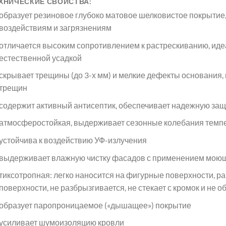
ХНИЧЕСКИЕ СВОЙСТВА:
образует резиновое глубоко матовое шелковистое покрытие
воздействиям и загрязнениям
отличается высоким сопротивлением к растрескиванию, иде
естественной усадкой
скрывает трещины (до 3-х мм) и мелкие дефекты основания
трещин
содержит активный антисептик, обеспечивает надежную защи
атмосферостойкая, выдерживает сезонные колебания темпер
устойчива к воздействию УФ-излучения
выдерживает влажную чистку фасадов с применением моющ
тиксотропная: легко наносится на фигурные поверхности, 
поверхности, не разбрызгивается, не стекает с кромок и не о
образует паропроницаемое («дышащее») покрытие
усиливает шумоизоляцию кровли