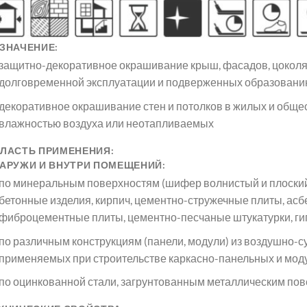
ЗНАЧЕНИЕ:
защитно-декоративное окрашивание крыш, фасадов, цоколя
долговременной эксплуатации и подверженных образован
декоративное окрашивание стен и потолков в жилых и об
влажностью воздуха или неотапливаемых
ЛАСТЬ ПРИМЕНЕНИЯ:
АРУЖИ И ВНУТРИ ПОМЕЩЕНИЙ:
по минеральным поверхностям (шифер волнистый и плоский
бетонные изделия, кирпич, цементно-стружечные плиты, ас
фиброцементные плиты, цементно-песчаные штукатурки, ги
по различным конструкциям (панели, модули) из воздушно-
применяемых при строительстве каркасно-панельных и мо
по оцинкованной стали, загрунтованным металлическим пов