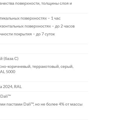
 качества поверхности, толщины слоя и
тикальных поверхностях – 1 час
изонтальных поверхностях – до 2 часов
ности покрытия – до 7 суток
й (база С)
сно-коричневый, терракотовый, серый,
RAL 5000
a 2024, RAL
 Dali™
и пастами Dali™, но не более 4% от массы