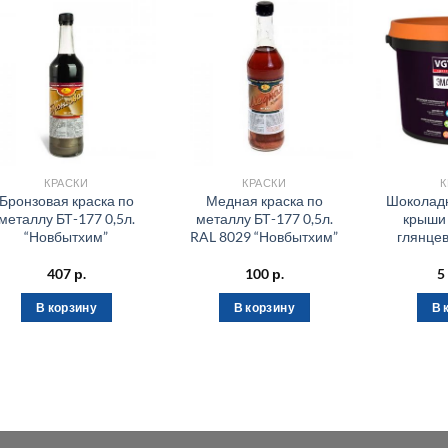
КРАСКИ
КРАСКИ
К
Бронзовая краска по
Медная краска по
Шоколадн
металлу БТ-177 0,5л.
металлу БТ-177 0,5л.
крыши 
“Новбытхим”
RAL 8029 “Новбытхим”
глянцев
407
р.
100
р.
5
В корзину
В корзину
В 