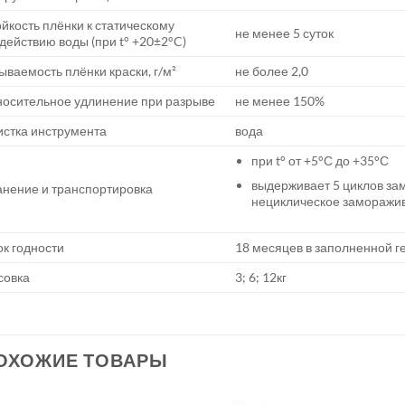
йкость плёнки к статическому
не менее 5 суток
действию воды (при t° +20±2°C)
ваемость плёнки краски, г/м²
не более 2,0
осительное удлинение при разрыве
не менее 150%
стка инструмента
вода
при t° от +5°С до +35°С
выдерживает 5 циклов за
нение и транспортировка
нециклическое заморажива
к годности
18 месяцев в заполненной г
совка
3; 6; 12кг
ОХОЖИЕ ТОВАРЫ