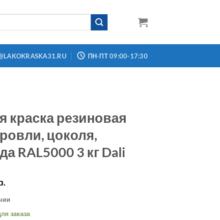
@LAKOKRASKA31.RU
ПН-ПТ 09:00-17:30
я краска резиновая
кровли, цоколя,
а RAL5000 3 кг Dali
р.
ичии
ля заказа