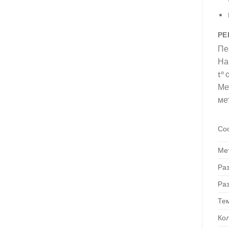
РЕ
Пе
На
t°
Ме
ме
Со
Ме
Ра
Ра
Те
Кол