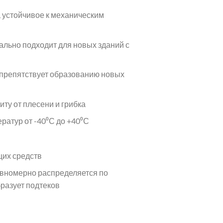
, устойчивое к механическим
ально подходит для новых зданий с
, препятствует образованию новых
ту от плесени и грибка
атур от -40⁰С до +40⁰С
их средств
равномерно распределяется по
бразует подтеков