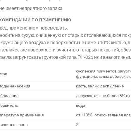
не имеет неприятного запаха
КОМЕНДАЦИИ ПО ПРИМЕНЕНИЮ
ред применением перемешать.
носить на сухую, очищенную от старых отслаивающихся пок
 окружающего воздуха и поверхности не ниже +10°С кистью, 
таллические поверхности очистить от старых покрытий, обез
талла загрунтовать грунтовкой типа ГФ-021 или аналогичным
суспензия пигментов, загуст
став
функциональных добавок в 
тоды нанесения
кисть, валик, распыление
збавление
допускается, не более 5% о
збавитель
вода
мпература применения
от +10°С, относительная вл
ичество слоев
2