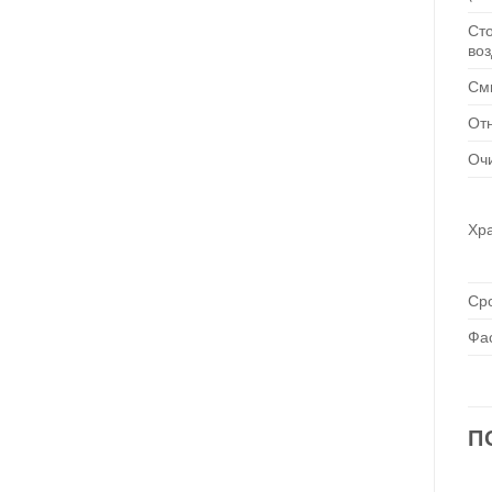
Сто
воз
Смы
Отн
Очи
Хра
Сро
Фа
П