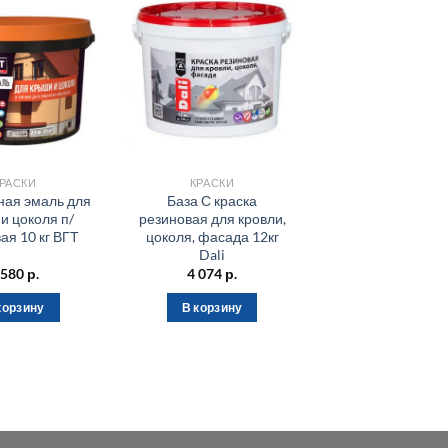
РАСКИ
КРАСКИ
ая эмаль для
База С краска
и цоколя п/
резиновая для кровли,
ая 10 кг ВГТ
цоколя, фасада 12кг
Dali
 580
р.
4 074
р.
корзину
В корзину