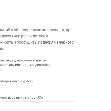
рытий и обезжиренную поверхность при
валиком или распылителем.
жирить и просушить. Изделия из черного
и.
ителей, адгезионных и других
смеси полиакриловых дисперсий
т общей массы краски
ажность воздуха менее 70%