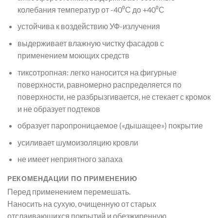
колебания температур от -40⁰С до +40⁰С
устойчива к воздействию УФ-излучения
выдерживает влажную чистку фасадов с
применением моющих средств
тиксотропная: легко наносится на фигурные
поверхности, равномерно распределяется по
поверхности, не разбрызгивается, не стекает с кромок
и не образует подтеков
образует паропроницаемое («дышащее») покрытие
усиливает шумоизоляцию кровли
не имеет неприятного запаха
РЕКОМЕНДАЦИИ ПО ПРИМЕНЕНИЮ
Перед применением перемешать.
Наносить на сухую, очищенную от старых
отслаивающихся покрытий и обезжиренную