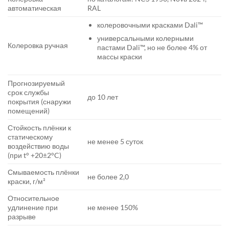
автоматическая
RAL
колеровочными красками Dali™
универсальными колерными
Колеровка ручная
пастами Dali™, но не более 4% от
массы краски
Прогнозируемый
cрок службы
до 10 лет
покрытия (снаружи
помещений)
Стойкость плёнки к
статическому
не менее 5 суток
воздействию воды
(при t° +20±2°C)
Смываемость плёнки
не более 2,0
краски, г/м²
Относительное
удлинение при
не менее 150%
разрыве