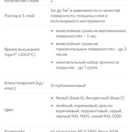
Количество слоев
2
1кг до 5м² в зависимости от качества
Расход в 1 слой
поверхности, толщины слоя и
используемого инструмента
межслойная сушка на вертикальных
поверхностях – 1 час
межслойная сушка на
горизонтальных поверхностях – до 2
Время высыхания
часов
(при t° +20±2°C)
окончательный набор прочности
покрытия – до 7 суток
Блеск покрытия (ед./
3/глубокоматовый
класс)
белый (база А), бесцветный (база С)
зелёный, коричневый, красно-
Цвет
коричневый, терракотовый, серый,
чёрный RAL 9005, синий RAL 5000
Колеровка
по каталогам: NCS 1950, Nova 2024,