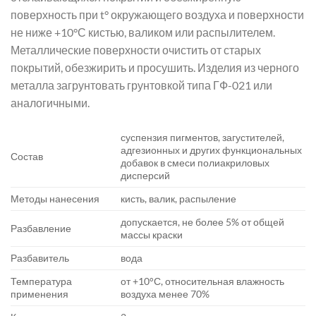
поверхность при t° окружающего воздуха и поверхности
не ниже +10°С кистью, валиком или распылителем.
Металлические поверхности очистить от старых
покрытий, обезжирить и просушить. Изделия из черного
металла загрунтовать грунтовкой типа ГФ-021 или
аналогичными.
суспензия пигментов, загустителей,
адгезионных и других функциональных
Состав
добавок в смеси полиакриловых
дисперсий
Методы нанесения
кисть, валик, распыление
допускается, не более 5% от общей
Разбавление
массы краски
Разбавитель
вода
Температура
от +10°С, относительная влажность
применения
воздуха менее 70%