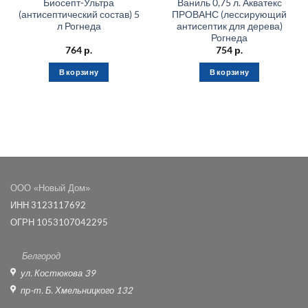
Биосепт-Ультра
Ваниль 0,75 л. Акватекс
(антисептический состав) 5
ПРОВАНС (лессирующий
л Рогнеда
антисептик для дерева)
Рогнеда
764
р.
754
р.
В корзину
В корзину
ООО «Новый Дом»
ИНН 3123117692
ОГРН 1053107042295
Белгород
ул. Костюкова 39
пр-т. Б. Хмельницкого 132