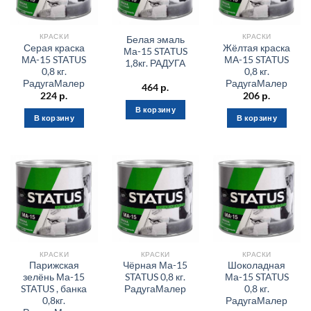
КРАСКИ
КРАСКИ
Белая эмаль
Серая краска
Жёлтая краска
Ма-15 STATUS
МА-15 STATUS
МА-15 STATUS
1,8кг. РАДУГА
0,8 кг.
0,8 кг.
РадугаМалер
РадугаМалер
464
р.
224
р.
206
р.
В корзину
В корзину
В корзину
КРАСКИ
КРАСКИ
КРАСКИ
Парижская
Чёрная Ма-15
Шоколадная
зелёнь Ма-15
STATUS 0,8 кг.
Ма-15 STATUS
STATUS , банка
РадугаМалер
0,8 кг.
0,8кг.
РадугаМалер