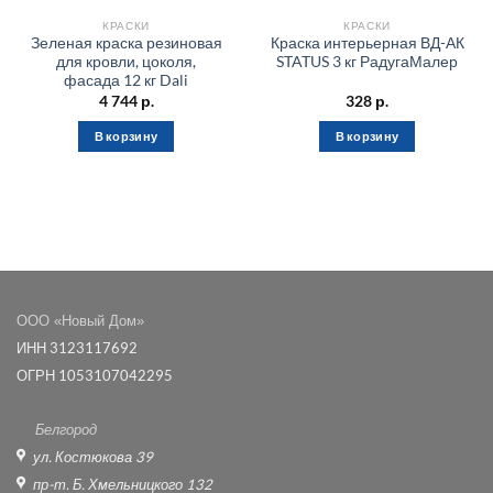
КРАСКИ
КРАСКИ
Зеленая краска резиновая
Краска интерьерная ВД-АК
для кровли, цоколя,
STATUS 3 кг РадугаМалер
фасада 12 кг Dali
4 744
р.
328
р.
В корзину
В корзину
ООО «Новый Дом»
ИНН 3123117692
ОГРН 1053107042295
Белгород
ул. Костюкова 39
пр-т. Б. Хмельницкого 132