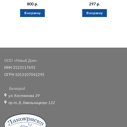
800
р.
297
р.
В корзину
В корзину
ООО «Новый Дом»
ИНН 3123117692
ОГРН 1053107042295
Белгород
ул. Костюкова 39
пр-т. Б. Хмельницкого 132