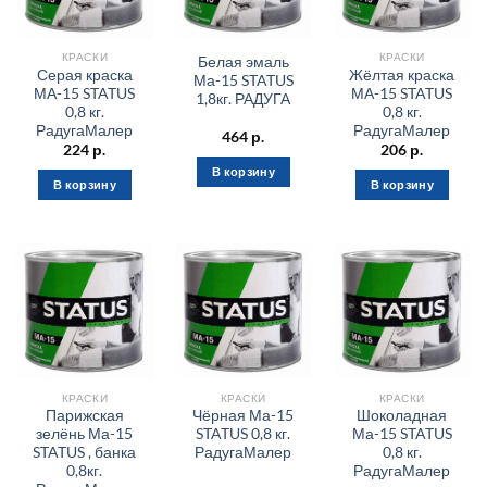
КРАСКИ
КРАСКИ
Белая эмаль
Серая краска
Жёлтая краска
Ма-15 STATUS
МА-15 STATUS
МА-15 STATUS
1,8кг. РАДУГА
0,8 кг.
0,8 кг.
РадугаМалер
РадугаМалер
464
р.
224
р.
206
р.
В корзину
В корзину
В корзину
КРАСКИ
КРАСКИ
КРАСКИ
Парижская
Чёрная Ма-15
Шоколадная
зелёнь Ма-15
STATUS 0,8 кг.
Ма-15 STATUS
STATUS , банка
РадугаМалер
0,8 кг.
0,8кг.
РадугаМалер