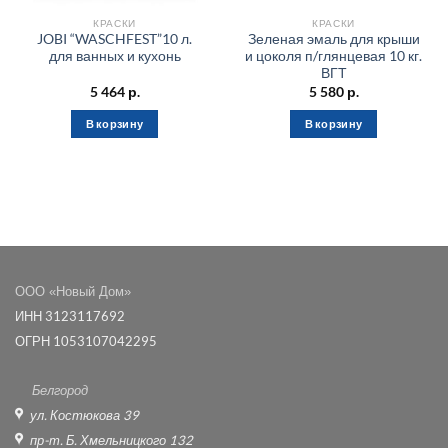
КРАСКИ
КРАСКИ
JOBI “WASCHFEST”10 л.
Зеленая эмаль для крыши
для ванных и кухонь
и цоколя п/глянцевая 10 кг.
ВГТ
5 464
р.
5 580
р.
В корзину
В корзину
ООО «Новый Дом»
ИНН 3123117692
ОГРН 1053107042295
Белгород
ул. Костюкова 39
пр-т. Б. Хмельницкого 132