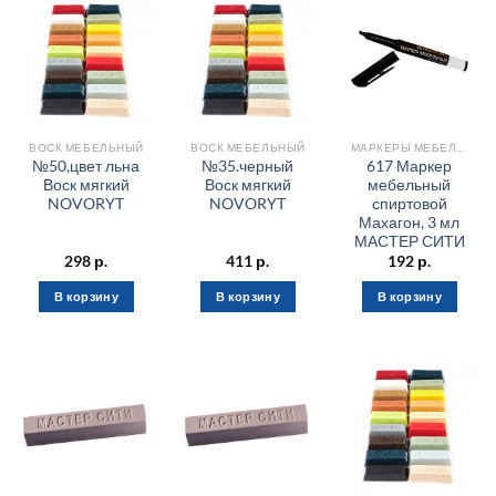
ВОСК МЕБЕЛЬНЫЙ
ВОСК МЕБЕЛЬНЫЙ
МАРКЕРЫ МЕБЕЛЬНЫЕ
№50,цвет льна
№35.черный
617 Маркер
Воск мягкий
Воск мягкий
мебельный
NOVORYT
NOVORYT
спиртовой
Махагон, 3 мл
МАСТЕР СИТИ
298
р.
411
р.
192
р.
В корзину
В корзину
В корзину