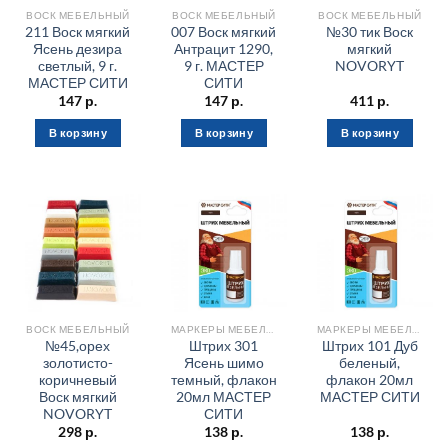
ВОСК МЕБЕЛЬНЫЙ
ВОСК МЕБЕЛЬНЫЙ
ВОСК МЕБЕЛЬНЫЙ
211 Воск мягкий
007 Воск мягкий
№30 тик Воск
Ясень дезира
Антрацит 1290,
мягкий
светлый, 9 г.
9 г. МАСТЕР
NOVORYT
МАСТЕР СИТИ
СИТИ
147
р.
147
р.
411
р.
В корзину
В корзину
В корзину
ВОСК МЕБЕЛЬНЫЙ
МАРКЕРЫ МЕБЕЛЬНЫЕ
МАРКЕРЫ МЕБЕЛЬНЫЕ
№45,орех
Штрих 301
Штрих 101 Дуб
золотисто-
Ясень шимо
беленый,
коричневый
темный, флакон
флакон 20мл
Воск мягкий
20мл МАСТЕР
МАСТЕР СИТИ
NOVORYT
СИТИ
298
р.
138
р.
138
р.