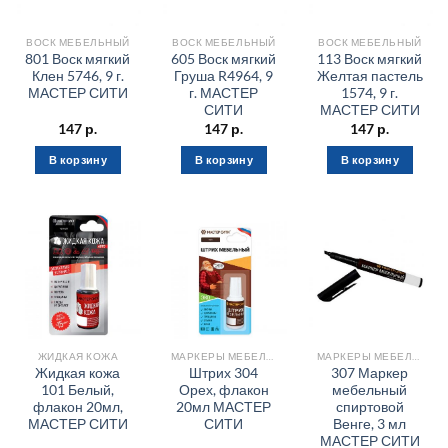
ВОСК МЕБЕЛЬНЫЙ
ВОСК МЕБЕЛЬНЫЙ
ВОСК МЕБЕЛЬНЫЙ
801 Воск мягкий
605 Воск мягкий
113 Воск мягкий
Клен 5746, 9 г.
Груша R4964, 9
Желтая пастель
МАСТЕР СИТИ
г. МАСТЕР
1574, 9 г.
СИТИ
МАСТЕР СИТИ
147
р.
147
р.
147
р.
В корзину
В корзину
В корзину
ЖИДКАЯ КОЖА
МАРКЕРЫ МЕБЕЛЬНЫЕ
МАРКЕРЫ МЕБЕЛЬНЫЕ
Жидкая кожа
Штрих 304
307 Маркер
101 Белый,
Орех, флакон
мебельный
флакон 20мл,
20мл МАСТЕР
спиртовой
МАСТЕР СИТИ
СИТИ
Венге, 3 мл
МАСТЕР СИТИ