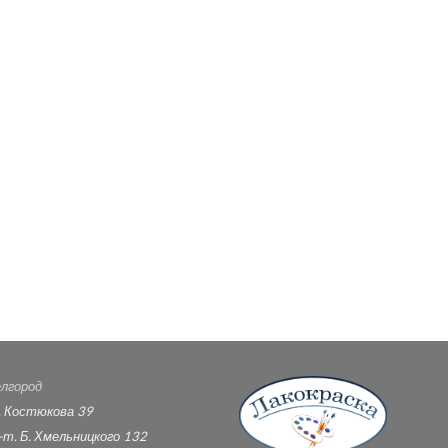
лгород
. Костюкова 39
-т. Б. Хмельницкого 132