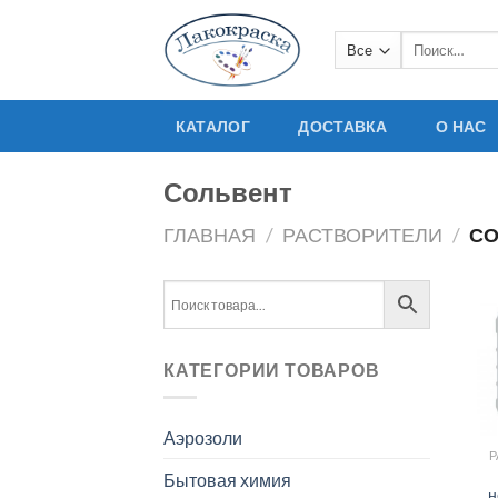
Skip
to
Искать:
content
КАТАЛОГ
ДОСТАВКА
О НАС
Сольвент
ГЛАВНАЯ
/
РАСТВОРИТЕЛИ
/
СО
КАТЕГОРИИ ТОВАРОВ
Аэрозоли
Р
Бытовая химия
н