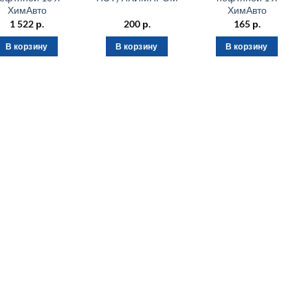
ХимАвто
ХимАвто
1 522
р.
200
р.
165
р.
В корзину
В корзину
В корзину