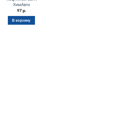
ХимАвто
97
р.
В корзину