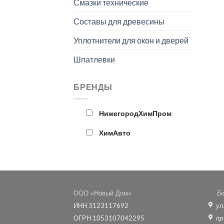
Смазки технические
Составы для древесины
Уплотнители для окон и дверей
Шпатлевки
БРЕНДЫ
НижегородХимПром
ХимАвто
ООО «Новый Дом»
Бе
ИНН 3123117692
ул
ОГРН 1053107042295
пр