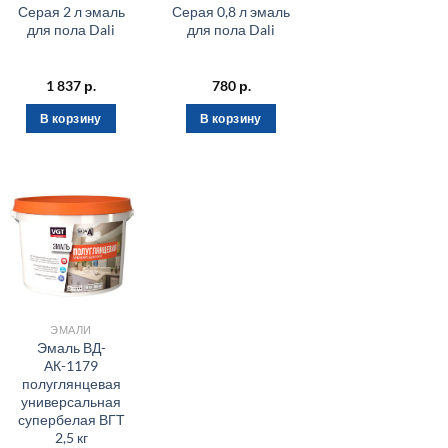
Серая 2 л эмаль
Серая 0,8 л эмаль
для пола Dali
для пола Dali
1 837
р.
780
р.
В корзину
В корзину
ЭМАЛИ
Эмаль ВД-
АК-1179
полуглянцевая
универсальная
супербелая ВГТ
2,5 кг