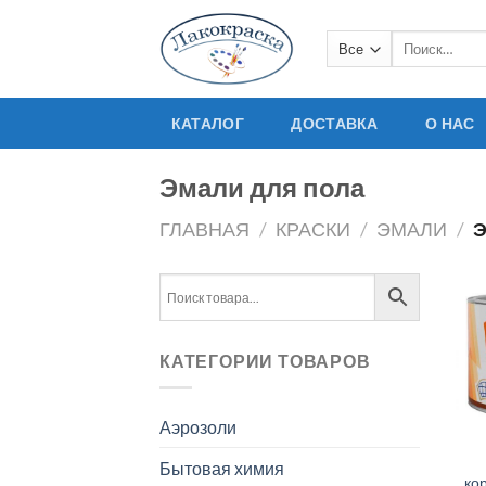
Skip
to
Искать:
content
КАТАЛОГ
ДОСТАВКА
О НАС
Эмали для пола
ГЛАВНАЯ
/
КРАСКИ
/
ЭМАЛИ
/
Э
КАТЕГОРИИ ТОВАРОВ
Аэрозоли
Бытовая химия
ко