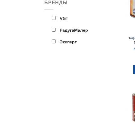
БРЕНДЫ
VGT
РадугаМалер
ко
Эксперт