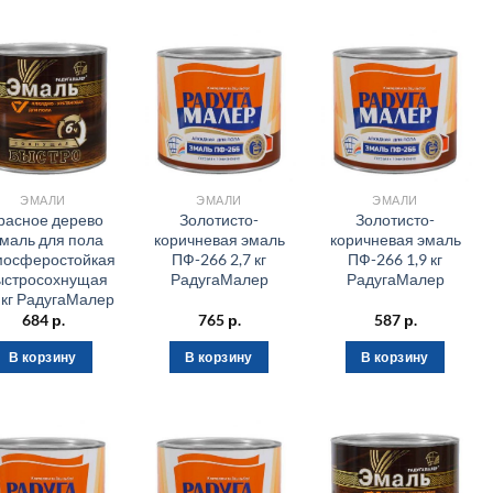
ЭМАЛИ
ЭМАЛИ
ЭМАЛИ
расное дерево
Золотисто-
Золотисто-
маль для пола
коричневая эмаль
коричневая эмаль
мосферостойкая
ПФ-266 2,7 кг
ПФ-266 1,9 кг
ыстросохнущая
РадугаМалер
РадугаМалер
9 кг РадугаМалер
684
р.
765
р.
587
р.
В корзину
В корзину
В корзину