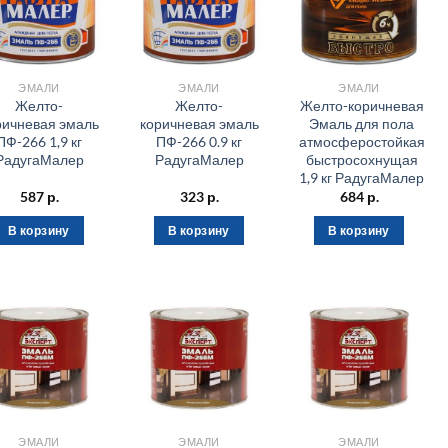
ЭМАЛИ
ЭМАЛИ
ЭМАЛИ
Желто-
Желто-
Желто-коричневая
ричневая эмаль
коричневая эмаль
Эмаль для пола
ПФ-266 1,9 кг
ПФ-266 0.9 кг
атмосферостойкая
РадугаМалер
РадугаМалер
быстросохнущая
1,9 кг РадугаМалер
587
р.
323
р.
684
р.
В корзину
В корзину
В корзину
ЭМАЛИ
ЭМАЛИ
ЭМАЛИ