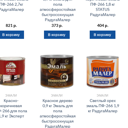
ПФ-266 2,7кг
пола
ПФ-266 1,8 кг
РадугаМалер
атмосферостойкая
STATUS
быстросохнущая
РадугаМалер
РадугаМалер
821
р.
373
р.
404
р.
В корзину
В корзину
В корзину
ЭМАЛИ
ЭМАЛИ
ЭМАЛИ
Красно-
Красное дерево
Светлый орех
коричневая
0,9 кг Эмаль для
эмаль ПФ-266 1,9
-266 для пола
пола
кг РадугаМалер
1,9 кг Эксперт
атмосферостойкая
быстросохнущая
РадугаМалер