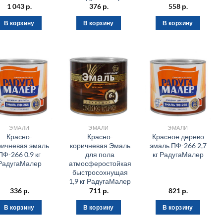
1 043
р.
376
р.
558
р.
В корзину
В корзину
В корзину
ЭМАЛИ
ЭМАЛИ
ЭМАЛИ
Красно-
Красно-
Красное дерево
ричневая эмаль
коричневая Эмаль
эмаль ПФ-266 2,7
ПФ-266 0.9 кг
для пола
кг РадугаМалер
РадугаМалер
атмосферостойкая
быстросохнущая
1,9 кг РадугаМалер
336
р.
711
р.
821
р.
В корзину
В корзину
В корзину