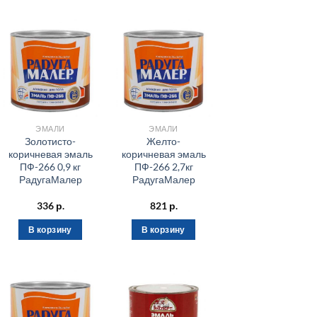
ЭМАЛИ
ЭМАЛИ
Золотисто-
Желто-
коричневая эмаль
коричневая эмаль
ПФ-266 0,9 кг
ПФ-266 2,7кг
РадугаМалер
РадугаМалер
336
р.
821
р.
В корзину
В корзину