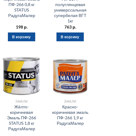
ПФ-266 0,8 кг
полуглянцевая
STATUS
универссальная
РадугаМалер
супербелая ВГТ
1кг
198
р.
763
р.
В корзину
В корзину
ЭМАЛИ
ЭМАЛИ
Жёлто-
Красно-
коричневая
коричневая эмаль
Эмаль ПФ-266
ПФ-266 1,9 кг
STATUS 1,8 кг
РадугаМалер
РадугаМалер