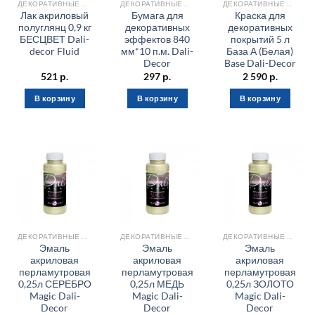
ДЕКОРАТИВНЫЕ МАТЕРИАЛЫ
ДЕКОРАТИВНЫЕ МАТЕРИАЛЫ
ДЕКОРАТИВНЫЕ МАТЕРИАЛЫ
Лак акриловый
Бумага для
Краска для
полуглянц 0,9 кг
декоративных
декоративных
БЕСЦВЕТ Dali-
эффектов 840
покрытий 5 л
decor Fluid
мм*10 п.м. Dali-
База А (Белая)
Decor
Base Dali-Decor
521
р.
297
р.
2 590
р.
В корзину
В корзину
В корзину
ДЕКОРАТИВНЫЕ МАТЕРИАЛЫ
ДЕКОРАТИВНЫЕ МАТЕРИАЛЫ
ДЕКОРАТИВНЫЕ МАТЕРИАЛЫ
Эмаль
Эмаль
Эмаль
акриловая
акриловая
акриловая
перламутровая
перламутровая
перламутровая
0,25л СЕРЕБРО
0,25л МЕДЬ
0,25л ЗОЛОТО
Magic Dali-
Magic Dali-
Magic Dali-
Decor
Decor
Decor