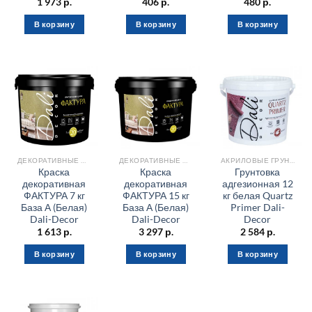
1 973
р.
406
р.
480
р.
В корзину
В корзину
В корзину
ДЕКОРАТИВНЫЕ МАТЕРИАЛЫ
ДЕКОРАТИВНЫЕ МАТЕРИАЛЫ
АКРИЛОВЫЕ ГРУНТОВКИ
Краска
Краска
Грунтовка
декоративная
декоративная
адгезионная 12
ФАКТУРА 7 кг
ФАКТУРА 15 кг
кг белая Quartz
База А (Белая)
База А (Белая)
Primer Dali-
Dali-Decor
Dali-Decor
Decor
1 613
р.
3 297
р.
2 584
р.
В корзину
В корзину
В корзину