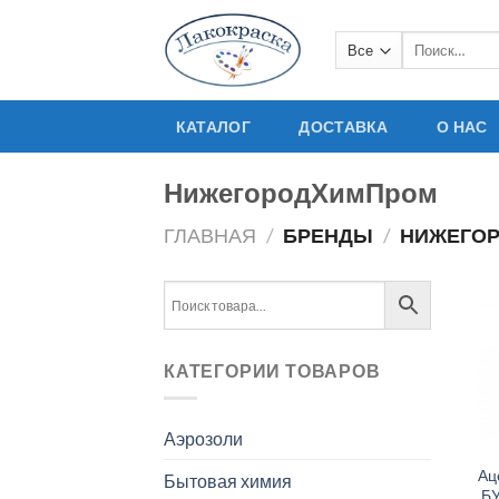
Skip
to
Искать:
content
КАТАЛОГ
ДОСТАВКА
О НАС
НижегородХимПром
ГЛАВНАЯ
/
БРЕНДЫ
/
НИЖЕГО
КАТЕГОРИИ ТОВАРОВ
Аэрозоли
Ац
Бытовая химия
БУ