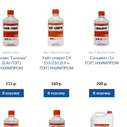
КЕРОСИН
РАСТВОРИТЕЛИ
РАСТВОРИТЕЛИ
нзин “Галоша”
Уайт-спирит С4
Сольвент (1л
(0,4л ПЭТ)
155/210 (0,9 л
ПЭТ) НХИМПРОМ
НХИМПРОМ
ПЭТ) НХИМПРОМ
111
р.
160
р.
200
р.
В корзину
В корзину
В корзину