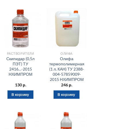
РАСТВОРИТЕЛИ
ОЛИФА
Скипидар (0,5л
Олифа
ПЭТ) ТУ
термополимерная
2416…-2015
(1 л. КАН) ТУ 2388-
НХИМПРОМ
004-57859009-
2015 НХИМПРОМ
130
р.
246
р.
В корзину
В корзину